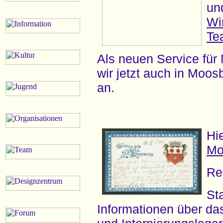
un
Wi
Te
Als neuen Service für 
wir jetzt auch in Moo
an.
Hie
Mo
Re
St
Informationen über d