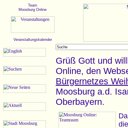
Team
Moosburg Online
Veranstaltungskalender
Grüß Gott und wi
Online, den Webse
Bürgernetzes Wei
Moosburg a.d. Isar
Oberbayern.
D
di