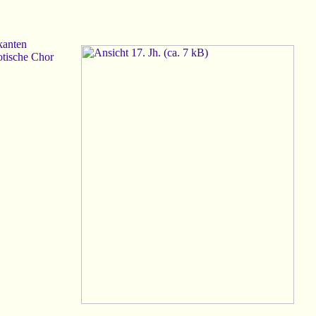
kanten
otische Chor