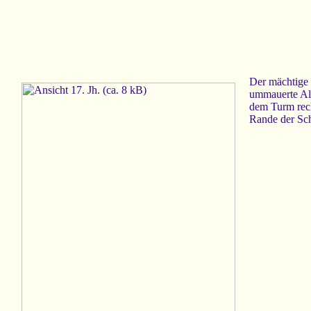
Der mächtige 
ummauerte Alt
dem Turm rech
Rande der Sch