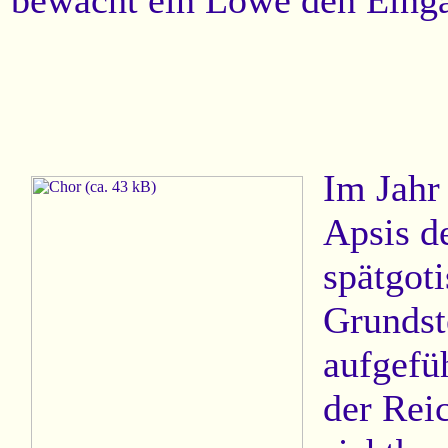
bewacht ein Löwe den Eing
Im Jahr
Apsis d
spätgot
Grundst
aufgefü
der Rei