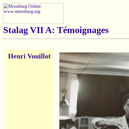
Stalag VII A: Témoignages
Henri Vouillot