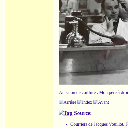
Au salon de coiffure : Mon père à droi
Source:
Courriers de
Jacques Vouillot
, 