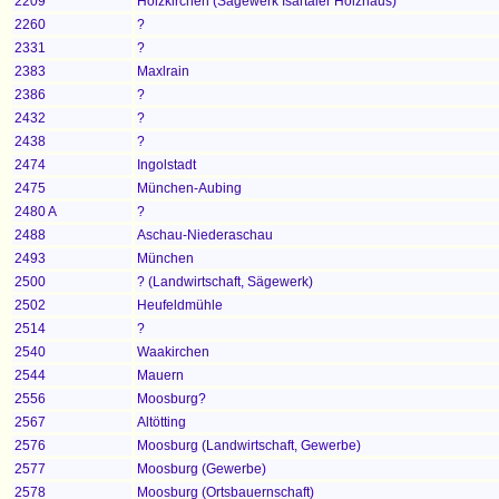
2209
Holzkirchen (Sägewerk Isartaler Holzhaus)
2260
?
2331
?
2383
Maxlrain
2386
?
2432
?
2438
?
2474
Ingolstadt
2475
München-Aubing
2480 A
?
2488
Aschau-Niederaschau
2493
München
2500
? (Landwirtschaft, Sägewerk)
2502
Heufeldmühle
2514
?
2540
Waakirchen
2544
Mauern
2556
Moosburg?
2567
Altötting
2576
Moosburg (Landwirtschaft, Gewerbe)
2577
Moosburg (Gewerbe)
2578
Moosburg (Ortsbauernschaft)