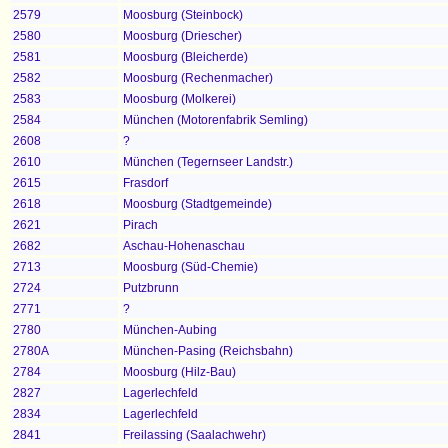
2579
Moosburg (Steinbock)
2580
Moosburg (Driescher)
2581
Moosburg (Bleicherde)
2582
Moosburg (Rechenmacher)
2583
Moosburg (Molkerei)
2584
München (Motorenfabrik Semling)
2608
?
2610
München (Tegernseer Landstr.)
2615
Frasdorf
2618
Moosburg (Stadtgemeinde)
2621
Pirach
2682
Aschau-Hohenaschau
2713
Moosburg (Süd-Chemie)
2724
Putzbrunn
2771
?
2780
München-Aubing
2780A
München-Pasing (Reichsbahn)
2784
Moosburg (Hilz-Bau)
2827
Lagerlechfeld
2834
Lagerlechfeld
2841
Freilassing (Saalachwehr)