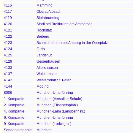
4116
Mamming
4117
Oberau/Lösach
4119
Steinbrunning
4120
Stadl bei Breitbrunn am Ammersee
4121
Höchstätt
4122
Beiberg
4123
Schmidtmühlen bei Amberg in der Oberpfalz
4124
Furth
4125
Landshut
4129
Geisenhausen
4133
Allershausen
4137
Walchensee
4142
Westerndorf St. Peter
4144
Moding
8006
München-Unterföhring
1. Kompanie
München (Versailler Schule)
2. Kompanie
München (Elisabethplatz)
4. Kompanie
München-Laim (Langbehnstr.
)
6. Kompanie
München-Unterföhring
9. Kompanie
München (Ludwigstr.)
Sonderkompanie
München