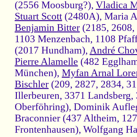
(2556 Moosburg?),
Vladica M
Stuart Scott
(2480A), Maria A
Benjamin Bitter
(2185, 2608, 
1103 Menzenbach, 1108 Pfaff
(2017 Hundham),
André Cho
Pierre Alamelle
(482 Egglham
München),
Myfan Arnal Lore
Bischler
(209, 2827, 2834, 31
Illerbeuren, 3371 Landsberg
Oberföhring), Dominik Aufleg
Braconnier (437 Altheim, 127
Frontenhausen), Wolfgang Ha