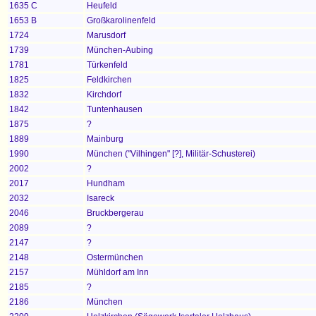
1635 C
Heufeld
1653 B
Großkarolinenfeld
1724
Marusdorf
1739
München-Aubing
1781
Türkenfeld
1825
Feldkirchen
1832
Kirchdorf
1842
Tuntenhausen
1875
?
1889
Mainburg
1990
München ("Vilhingen" [?], Militär-Schusterei)
2002
?
2017
Hundham
2032
Isareck
2046
Bruckbergerau
2089
?
2147
?
2148
Ostermünchen
2157
Mühldorf am Inn
2185
?
2186
München