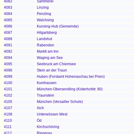
4082
Sammerei
4083
Linzing
4084
Penzling
4085
Walchsing
4086
Kunsing-Hub (Gemeinde)
4087
Hilgartsberg
4088
Landshut
4091
Rabenden
4092
Marktl am Inn
4094
Waging am See
4095
Seebruck am Chiemsee
4096
Stein an der Traun
4099
Huben (Forstamt Hohenaschau bei Prien)
4100
Kumhausen
4101
München-Obersendling (Kisterhofstr. 90)
4102
Traunstein
4105
München (Versailler Schule)
4107
Aich
4108
Unterwössen West
4110
Öd
4111
Kirchschöring
4112
Riegerau