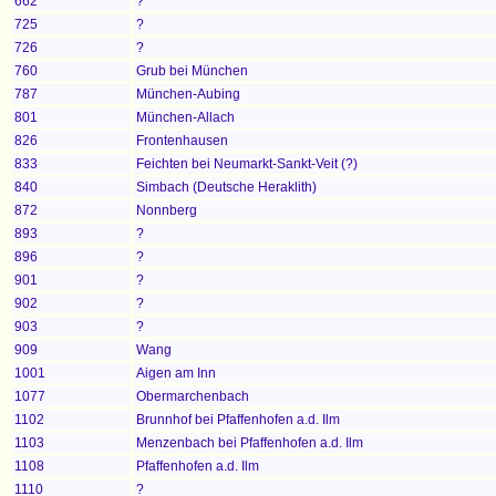
662
?
725
?
726
?
760
Grub bei München
787
München-Aubing
801
München-Allach
826
Frontenhausen
833
Feichten bei Neumarkt-Sankt-Veit (?)
840
Simbach (Deutsche Heraklith)
872
Nonnberg
893
?
896
?
901
?
902
?
903
?
909
Wang
1001
Aigen am Inn
1077
Obermarchenbach
1102
Brunnhof bei Pfaffenhofen a.d. Ilm
1103
Menzenbach bei Pfaffenhofen a.d. Ilm
1108
Pfaffenhofen a.d. Ilm
1110
?