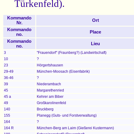
Türkenfeld).
Kommando
Ort
Nr.
Kommando
Place
no.
Kommando
Lieu
no.
3
"Frauendorf" (Fraunberg?) (Landwirtschaft)
10
?
23
Hörgertshausen
29-49
München-Moosach (Eisenfabrik)
36-46
?
39
Niederambach
45
Margarethenried
45 a
Kehrer am Biber
49
Großkarolinenfeld
140
Bruckberg
155
Planegg (Guts- und Forstverwaltung)
164
?
164 R
München-Berg am Laim (Gießerei Kustermann)