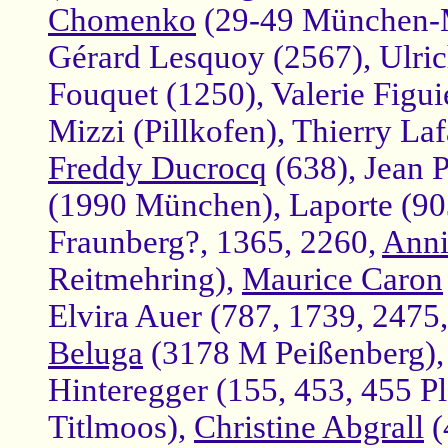
Chomenko
(29-49 München-Mo
Gérard Lesquoy (2567), Ulric
Fouquet (1250), Valerie Figui
Mizzi (Pillkofen), Thierry La
Freddy Ducrocq
(638), Jean P
(1990 München), Laporte (903
Fraunberg?, 1365, 2260,
Anni
Reitmehring),
Maurice Caron
Elvira Auer (787, 1739, 247
Beluga
(3178 M Peißenberg),
Hinteregger (155, 453, 455 P
Titlmoos),
Christine Abgrall
(