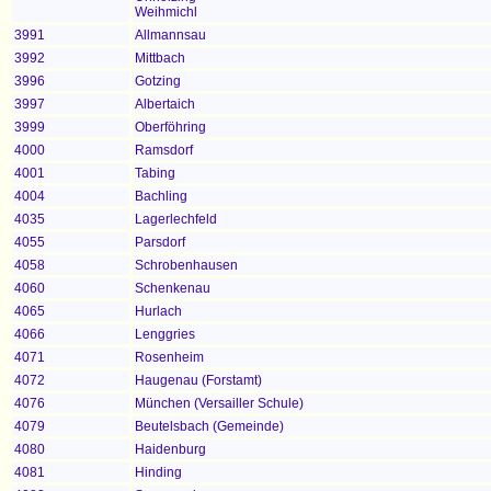
Weihmichl
3991
Allmannsau
3992
Mittbach
3996
Gotzing
3997
Albertaich
3999
Oberföhring
4000
Ramsdorf
4001
Tabing
4004
Bachling
4035
Lagerlechfeld
4055
Parsdorf
4058
Schrobenhausen
4060
Schenkenau
4065
Hurlach
4066
Lenggries
4071
Rosenheim
4072
Haugenau (Forstamt)
4076
München (Versailler Schule)
4079
Beutelsbach (Gemeinde)
4080
Haidenburg
4081
Hinding