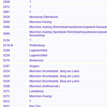
2908
?
2972
?
2997
?
3028
Moosburg (Steinbock)
3050
München-Pasing
3086
München-Aubing (Reichsbahnausbesserungswerk Neuaub
München-Aubing (Sportplatz Reichsbahnausbesserungswe
3086
Neuaubing)
3134
?
3178 M
Peißenberg
3189
Lagerlechfeld
3239
Lagerlechfeld
3270
Illerbeuren
3297
Alzgern
3324
München (
Krumbadstr., Berg am Laim)
3325
München (Krumbadstr., Berg am Laim)
3326
München (Krumbadstr., Berg am Laim)
3368
München (Hofmannstr.)
3371
Landsberg
3371
München-Pasing
3612
?
3657
Bad Tölz