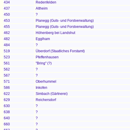
434
Redenfelden
437
Altheim
450
?
453
Planegg (Guts- und Forstverwaltung)
455
Planegg (Guts- und Forstverwaltung)
462
Höhenberg bei Landshut
482
Egglham
484
?
519
Überdorf (Staatliches Forstamt)
523
Pfeffenhausen
561
"Bring" (?)
562
?
567
?
571
Oberhummel
586
Inkofen
622
Simbach (Gärtnerei)
629
Reichersdorf
630
?
638
?
640
?
660
?