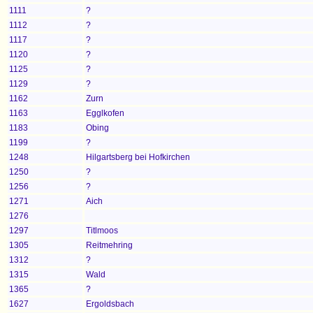
1111
?
1112
?
1117
?
1120
?
1125
?
1129
?
1162
Zurn
1163
Egglkofen
1183
Obing
1199
?
1248
Hilgartsberg bei Hofkirchen
1250
?
1256
?
1271
Aich
1276
1297
Titlmoos
1305
Reitmehring
1312
?
1315
Wald
1365
?
1627
Ergoldsbach