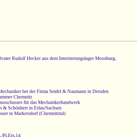
vater Rudolf Hecker aus dem Internierungslager Moosburg.
 Mechaniker bei der Firma Seidel & Naumann in Dresden
Kammer Chemnitz
gsausschusses für das Mechanikerhandwerk
n & Schönherr in Erlau/Sachsen
sser in Markersdorf (Chemnitztal)
/Pi.Ers.14