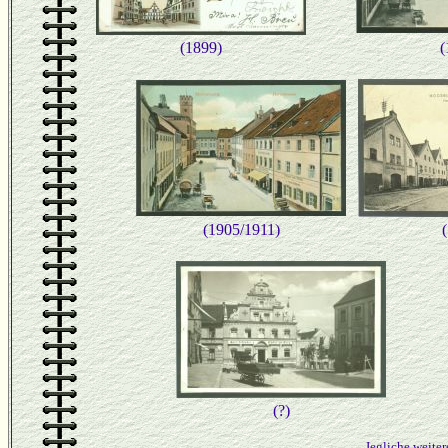
(1899)
(
(1905/1911)
(?)
Jegliche weiter